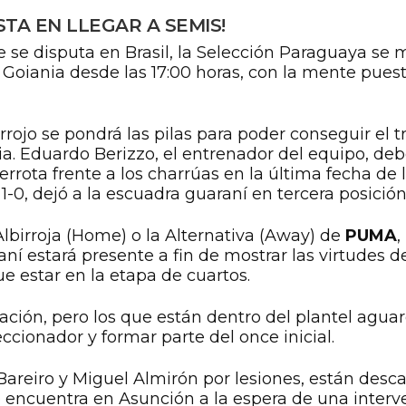
TA EN LLEGAR A SEMIS!
se disputa en Brasil, la Selección Paraguaya se m
 Goiania desde las 17:00 horas, con la mente puest
irrojo se pondrá las pilas para poder conseguir el t
a. Eduardo Berizzo, el entrenador del equipo, de
rrota frente a los charrúas en la última fecha de l
1-0, dejó a la escuadra guaraní en tercera posición
lbirroja (Home) o la Alternativa (Away) de
PUMA
,
ní estará presente a fin de mostrar las virtudes d
 estar en la etapa de cuartos.
mación, pero los que están dentro del plantel ag
ccionador y formar parte del once inicial.
reiro y Miguel Almirón por lesiones, están descar
 encuentra en Asunción a la espera de una interv