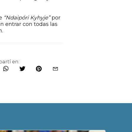
de
“Ndaipóri Kyhyje”
por
n entrar con todas las
n.
artí en: