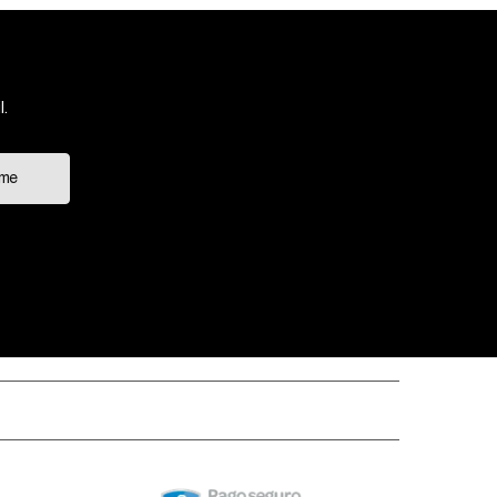
.
rme