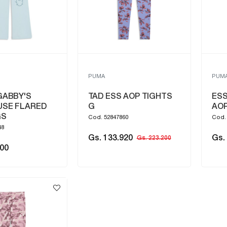
PUMA
PUM
GABBY'S
TAD ESS AOP TIGHTS
ESS
USE FLARED
G
AOP
GS
Cod. 52847860
Cod.
48
Gs. 133.920
Gs.
Gs. 223.200
000