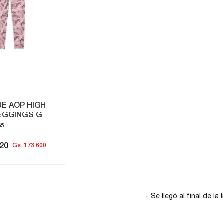
E AOP HIGH
EGGINGS G
65
520
Gs. 173.600
- Se llegó al final de la l