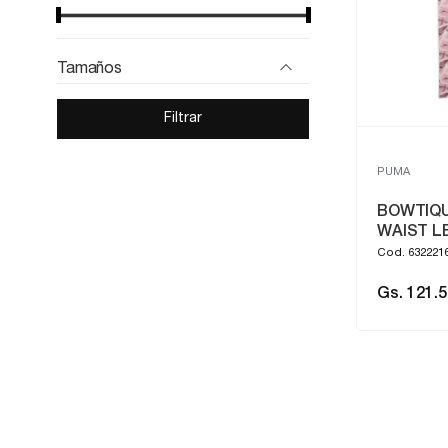
Tamaños
Filtrar
PUMA
BOWTIQU
WAIST L
Cod. 632221
Gs. 121.