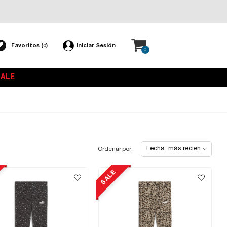
Favoritos (
)
Iniciar Sesión
0
0
SALE
Ordenar por:
SALE