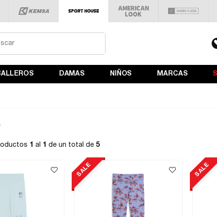
BALLEROS
DAMAS
NIÑOS
MARCAS
S
roductos
1
al
1
de un total de
5
SALE
SALE