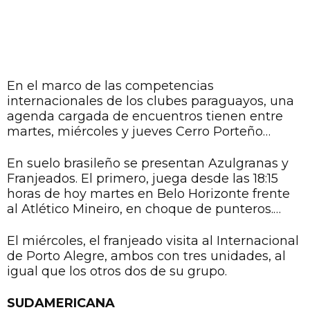
En el marco de las competencias
internacionales de los clubes paraguayos, una
agenda cargada de encuentros tienen entre
martes, miércoles y jueves Cerro Porteño
(PUMA)
, Olimpia, Libertad
(PUMA)
, 12 de
Octubre de Itauguá
(LOTTO)
y River Plate.
En suelo brasileño se presentan Azulgranas y
Franjeados. El primero, juega desde las 18:15
horas de hoy martes en Belo Horizonte frente
al Atlético Mineiro, en choque de punteros.
Ambos están con 4 unidades en su haber. El
estadio Mineirao, tendrá en su campo a los
El miércoles, el franjeado visita al Internacional
cerristas, con sus prendas de
PUMA
.
de Porto Alegre, ambos con tres unidades, al
igual que los otros dos de su grupo.
SUDAMERICANA