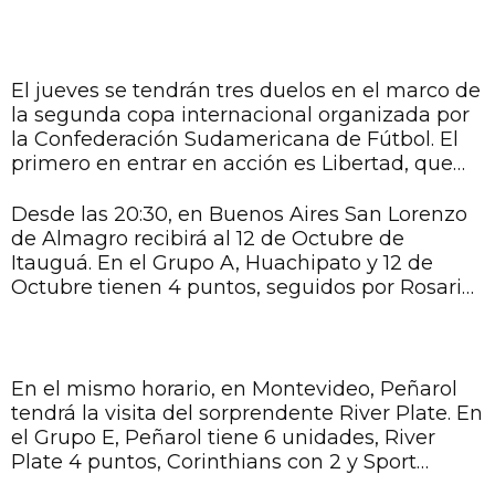
El jueves se tendrán tres duelos en el marco de
la segunda copa internacional organizada por
la Confederación Sudamericana de Fútbol. El
primero en entrar en acción es Libertad, que
recibirá en el Defensores del Chaco al Atlético
Goianense desde las 18:15 horas. El Gumarelo,
Desde las 20:30, en Buenos Aires San Lorenzo
lidera la tabla de posiciones del Grupo F con 6
de Almagro recibirá al 12 de Octubre de
puntos, escoltado por Atlético Goianense con 4,
Itauguá. En el Grupo A, Huachipato y 12 de
Newell’s Old Boys con un punto y Palestino sin
Octubre tienen 4 puntos, seguidos por Rosario
unidad.
Central con 3 unidades y San Lorenzo, sin
punto alguno.
En el mismo horario, en Montevideo, Peñarol
tendrá la visita del sorprendente River Plate. En
el Grupo E, Peñarol tiene 6 unidades, River
Plate 4 puntos, Corinthians con 2 y Sport
Huancayo sin punto alguno.