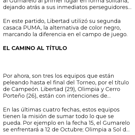
al Gumarelo al primer lugar en forma solitaria,
dejando atrás a sus inmediatos perseguidores.
La lucha será tenaz en las cuatro fechas
que tienen de ahora en adelante para la
En este partido, Libertad utilizó su segunda
culminación de la competencia.
casaca PUMA, la alternativa de color negro,
marcando la diferencia en el campo de juego.
EL CAMINO AL TÍTULO
Por ahora, son tres los equipos que están
peleando hasta el final del Torneo, por el título
de Campeón. Libertad (29), Olimpia y Cerro
Porteño (26), están con intenciones de
campeonar, sin olvidar que Nacional (25)
también puede meterse de vuelta en la lucha.
En las últimas cuatro fechas, estos equipos
tienen la misión de sumar todo lo que se
pueda. Por ejemplo en la fecha 15, el Gumarelo
se enfrentará a 12 de Octubre; Olimpia a Sol de