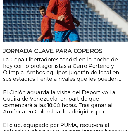
JORNADA CLAVE PARA COPEROS
La Copa Libertadores tendrá en la noche de
hoy como protagonistas a Cerro Porteño y
Olimpia. Ambos equipos jugarán de local en
sus estadios frente a rivales que les pueden
complicar, en caso de no aprovechar las
opciones de goles.
El Ciclón aguarda la visita del Deportivo La
Guaira de Venezuela, en partido que
comenzará a las 18:00 horas. Tras ganar al
América en Colombia, los dirigidos por
Francisco Arce buscarán su segunda victoria
para mantenerse firmes en la tabla del grupo
El club, equipado por PUMA, recupera al
donde el Internacional de Porto Alegre