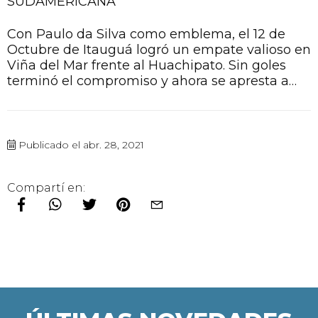
SUDAMERICANA
Con Paulo da Silva como emblema, el 12 de
Octubre de Itauguá logró un empate valioso en
Viña del Mar frente al Huachipato. Sin goles
terminó el compromiso y ahora se apresta a
visitar al San Lorenzo de Almagro la próxima
semana. El Grupo A de la Sudamericana
completa Rosario Central que mañana recibirá
a los de Boedo en el “Gigante de Arroyito”.
Publicado el abr. 28, 2021
Compartí en: