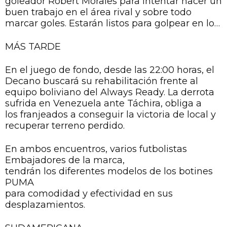
goleador Robert Morales para intentar hacer un
completa.
buen trabajo en el área rival y sobre todo
marcar goles. Estarán listos para golpear en los
momentos que lleguen a la zona de definición.
MÁS TARDE
En el juego de fondo, desde las 22:00 horas, el
Decano buscará su rehabilitación frente al
equipo boliviano del Always Ready. La derrota
sufrida en Venezuela ante Táchira, obliga a
los franjeados a conseguir la victoria de local y
recuperar terreno perdido.
En ambos encuentros, varios futbolistas
Embajadores de la marca,
tendrán los diferentes modelos de los botines
PUMA
para comodidad y efectividad en sus
desplazamientos.