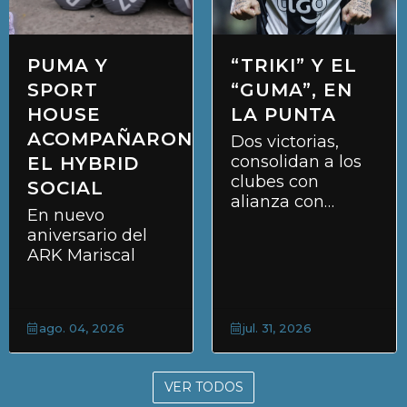
PUMA Y
“TRIKI” Y EL
SPORT
“GUMA”, EN
HOUSE
LA PUNTA
ACOMPAÑARON
Dos victorias,
consolidan a los
EL HYBRID
clubes con
SOCIAL
alianza con
En nuevo
KEMSA
aniversario del
ARK Mariscal
ago. 04, 2026
jul. 31, 2026
VER TODOS