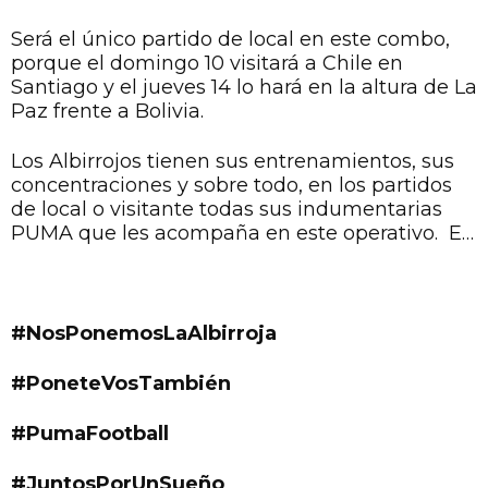
jueves en el Defensores del Chaco, desde las
20:00 horas.
Será el único partido de local en este combo,
porque el domingo 10 visitará a Chile en
Santiago y el jueves 14 lo hará en la altura de La
Paz frente a Bolivia.
Los Albirrojos tienen sus entrenamientos, sus
concentraciones y sobre todo, en los partidos
de local o visitante todas sus indumentarias
PUMA que les acompaña en este operativo. Es
momento de apoyar a la Albirroja con Tu
camiseta puesta. Para ello, puedes acercarte a
nuestros locales ubicados en los principales
centros de compra del país o en los
#NosPonemosLaAlbirroja
distribuidores autorizados. Para mejor
comodidad, se encuentra habilitado nuestro
#PoneteVosTambién
sistema Ecommerce, vía 0992-306058.
#PumaFootball
#JuntosPorUnSueño