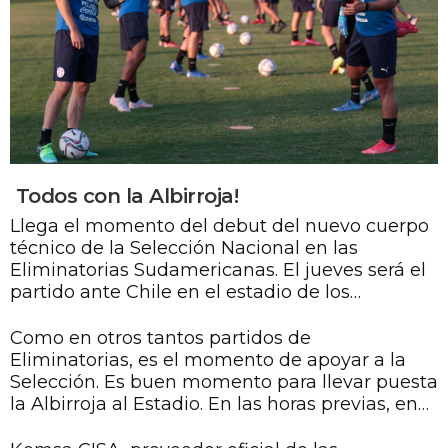
Todos con la Albirroja!
Llega el momento del debut del nuevo cuerpo
técnico de la Selección Nacional en las
Eliminatorias Sudamericanas. El jueves será el
partido ante Chile en el estadio de los
Defensores del Chaco desde las 20 horas y los
jugadores deben sentir el aliento del público
Como en otros tantos partidos de
en la previa y durante el compromiso.
Eliminatorias, es el momento de apoyar a la
Selección. Es buen momento para llevar puesta
la Albirroja al Estadio. En las horas previas, en
las gradas, en las calles, en los lugares para
alentar a la Selección, se debe hacer el