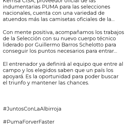
Kemsa CISA, proveedor oficial de las
esfuerzo y apoyar lo nacional.
indumentarias PUMA para las selecciones
nacionales, cuenta con una variedad de
atuendos más las camisetas oficiales de la
Albirroja y la alternativa en todas las tiendas de
Puma Store, SportHouse y distribuidores
Con mente positiva, acompañamos los trabajos
autorizados. Además, para comodidad de los
de la Selección con su nuevo cuerpo técnico
aficionados y seguidores de la Albirró, a través
liderado por Guillermo Barros Schelotto para
de las compras on-line se pueden hacer los
conseguir los puntos necesarios para entrar
pedidos para que todos y todas podamos
entre los equipos calificados para el Mundial de
asistir al Defensores munidos de la casaca
Qatar 2022.
El entrenador ya definirá al equipo que entre al
oficial, como se debe.
campo y los elegidos saben que un país los
apoyará. Es la oportunidad para poder buscar
el triunfo y mantener las chances.
#JuntosConLaAlbirroja
#PumaForverFaster