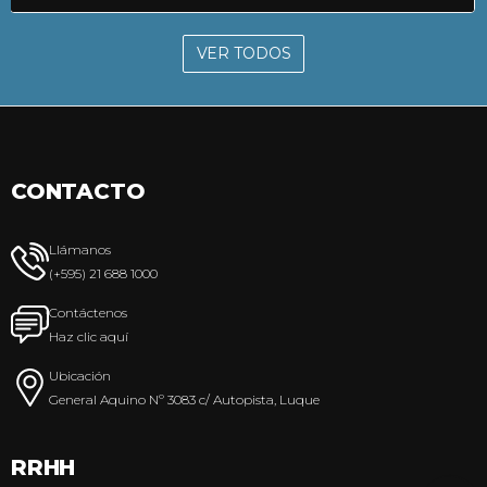
VER TODOS
CONTACTO
Llámanos
(+595) 21 688 1000
Contáctenos
Haz clic aquí
Ubicación
General Aquino Nº 3083 c/ Autopista, Luque
RRHH