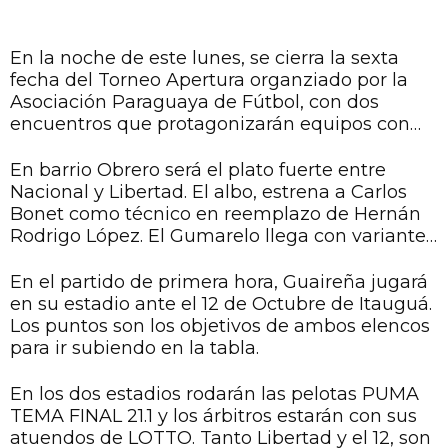
En la noche de este lunes, se cierra la sexta
fecha del Torneo Apertura organziado por la
Asociación Paraguaya de Fútbol, con dos
encuentros que protagonizarán equipos con
ambiciones de seguir sumando puntos para
escalar posiciones.
En barrio Obrero será el plato fuerte entre
Nacional y Libertad. El albo, estrena a Carlos
Bonet como técnico en reemplazo de Hernán
Rodrigo López. El Gumarelo llega con variantes
obligadas a este compromiso.
En el partido de primera hora, Guaireña jugará
en su estadio ante el 12 de Octubre de Itauguá.
Los puntos son los objetivos de ambos elencos
para ir subiendo en la tabla.
En los dos estadios rodarán las pelotas PUMA
TEMA FINAL 21.1 y los árbitros estarán con sus
atuendos de LOTTO. Tanto Libertad y el 12, son