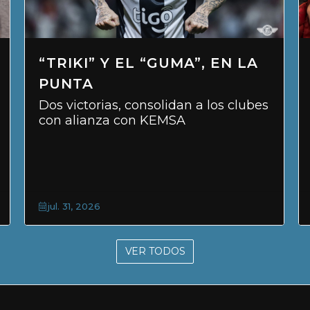
 EN LA
✅KAPPA EN SAN LORENZ
SHOPPING
 los clubes
Participación activa en la Coloni
Vacaciones
jul. 27, 2026
VER TODOS