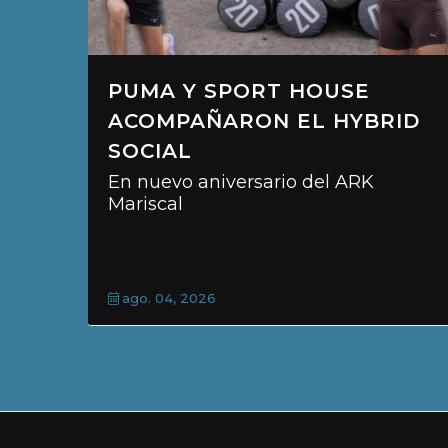
HOUSE
“TRIKI” Y EL “GUMA”,
EL HYBRID
PUNTA
Dos victorias, consolidan a
con alianza con KEMSA
 del ARK
jul. 31, 2026