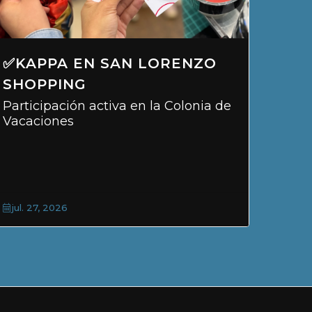
O
LOTTO Y EL TENIS, UNIDOS
Fuerte presencia en VIP TENNIS
a de
jul. 27, 2026