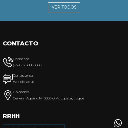
VER TODOS
CONTACTO
Llámanos
(+595) 21 688 1000
Contáctenos
Haz clic aquí
Ubicación
General Aquino Nº 3083 c/ Autopista, Luque
RRHH