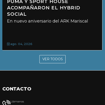
“TRIKI” Y EL “GUMA”, EN LA
PUNTA
Dos victorias, consolidan a los clubes con
alianza con KEMSA
jul. 31, 2026
VER TODOS
CONTACTO
Llámanos