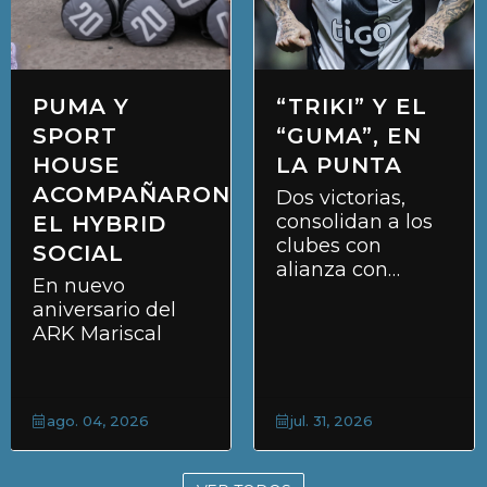
PUMA Y
“TRIKI” Y EL
SPORT
“GUMA”, EN
HOUSE
LA PUNTA
ACOMPAÑARON
Dos victorias,
consolidan a los
EL HYBRID
clubes con
SOCIAL
alianza con
En nuevo
KEMSA
aniversario del
ARK Mariscal
ago. 04, 2026
jul. 31, 2026