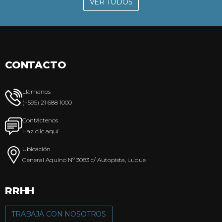
VER TODOS
CONTACTO
Llámanos
(+595) 21 688 1000
Contáctenos
Haz clic aquí
Ubicación
General Aquino Nº 3083 c/ Autopista, Luque
RRHH
TRABAJÁ CON NOSOTROS