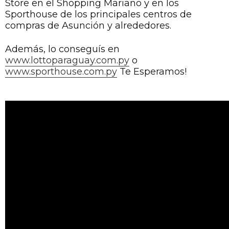
Store en el Shopping Mariano y en los
Sporthouse de los principales centros de
compras de Asunción y alrededores.
Además, lo conseguís en
www.lottoparaguay.com.py
o
www.sporthouse.com.py
Te Esperamos!