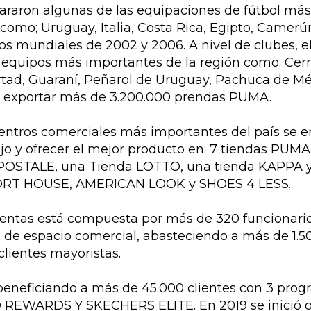
epararon algunas de las equipaciones de fútbol m
como; Uruguay, Italia, Costa Rica, Egipto, Camerún
os mundiales de 2002 y 2006. A nivel de clubes, 
 equipos más importantes de la región como; Cerr
rtad, Guaraní, Peñarol de Uruguay, Pachuca de M
o exportar más de 3.200.000 prendas PUMA.
centros comerciales más importantes del país se 
o y ofrecer el mejor producto en: 7 tiendas PUMA,
OSTALE, una Tienda LOTTO, una tienda KAPPA y
ORT HOUSE, AMERICAN LOOK y SHOES 4 LESS.
 ventas está compuesta por más de 320 funcionario
 de espacio comercial, abasteciendo a más de 1.50
lientes mayoristas.
beneficiando a más de 45.000 clientes con 3 progr
REWARDS Y SKECHERS ELITE. En 2019 se inició o