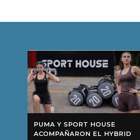
“TRIKI” Y EL “GUMA”, EN LA
ID
PUNTA