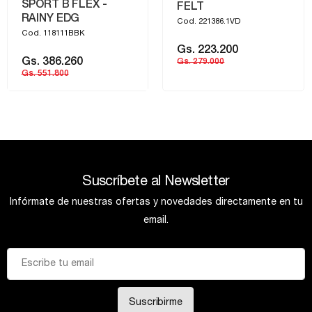
SPORT B FLEX -
FELT
RAINY EDG
Cod. 221386.1VD
Cod. 118111BBK
Gs. 223.200
Gs. 386.260
Gs. 279.000
Gs. 551.800
Suscríbete al Newsletter
Infórmate de nuestras ofertas y novedades directamente en tu
email.
Suscribirme