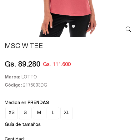
MSC W TEE
Gs. 89.280
Gs. 111.600
Marca:
LOTTO
Código:
2175803DG
Medida en
PRENDAS
XS
S
M
L
XL
Guía de tamaños
Cantidad: