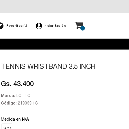
Favoritos (
)
Iniciar Sesión
0
0
TENNIS WRISTBAND 3.5 INCH
Gs. 43.400
Marca:
LOTTO
Código:
219039.1CI
Medida en
N/A
S/M