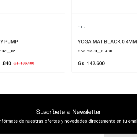
FIT 2
Y PUMP
YOGA MAT BLACK 0.4MM
1320__02
Cod. YM-01__BLACK
1.840
Gs. 142.600
Gs. 136.400
Suscríbete al Newsletter
Infórmate de nuestras ofertas y novedades directamente en tu email