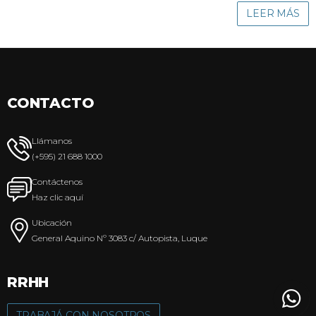
LEER MÁS
CONTACTO
Llámanos
(+595) 21 688 1000
Contáctenos
Haz clic aquí
Ubicación
General Aquino Nº 3083 c/ Autopista, Luque
RRHH
TRABAJÁ CON NOSOTROS