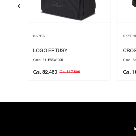
SKECHERS
PUMA
CROSSBODY HATCH
INDI
Cod. SKCH7782BLK
Cod. 09
Gs. 105.400
Gs. 1