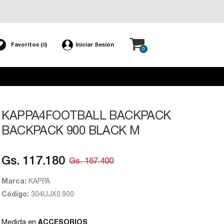
Favoritos (
)
Iniciar Sesión
0
0
KAPPA4FOOTBALL BACKPACK
BACKPACK 900 BLACK M
Gs. 117.180
Gs. 167.400
Marca:
KAPPA
Código:
304UJX0.900
Medida en
ACCESORIOS