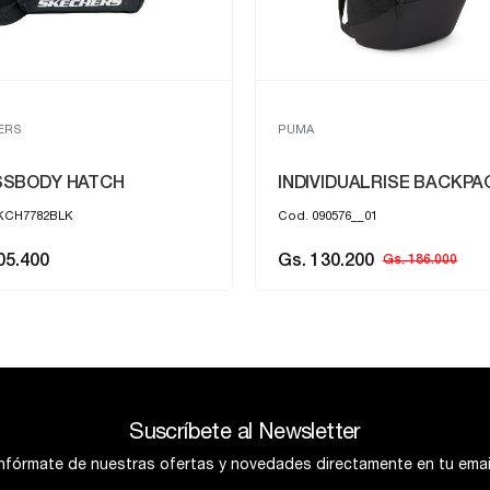
PUMA
VIDUALRISE BACKPACK
PUMA ACADEMY PORTAB
0576__01
Cod. 091488__01
30.200
Gs. 65.100
Gs. 186.000
Gs. 93.000
Suscríbete al Newsletter
Infórmate de nuestras ofertas y novedades directamente en tu email