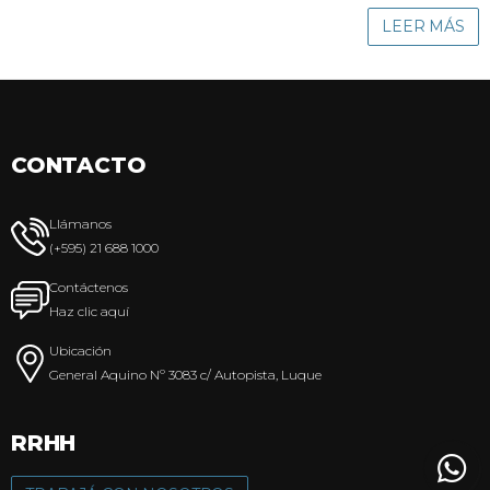
LEER MÁS
CONTACTO
Llámanos
(+595) 21 688 1000
Contáctenos
Haz clic aquí
Ubicación
General Aquino Nº 3083 c/ Autopista, Luque
RRHH