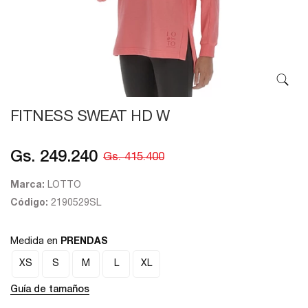
FITNESS SWEAT HD W
Gs. 249.240
Gs. 415.400
Marca:
LOTTO
Código:
2190529SL
Medida en
PRENDAS
XS
S
M
L
XL
Guía de tamaños