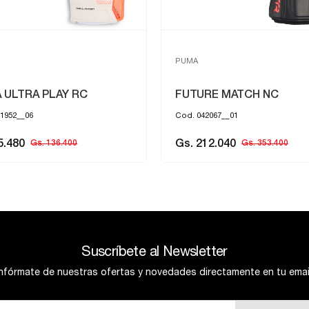
PUMA
 ULTRA PLAY RC
FUTURE MATCH NC
1952__06
Cod. 042067__01
5.480
Gs. 212.040
Gs. 136.400
Gs. 353.400
Suscríbete al Newsletter
Infórmate de nuestras ofertas y novedades directamente en tu email