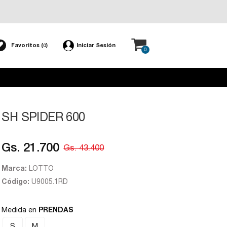
Favoritos (
)
Iniciar Sesión
0
0
SH SPIDER 600
Gs. 21.700
Gs. 43.400
Marca:
LOTTO
Código:
U9005.1RD
Medida en
PRENDAS
S
M