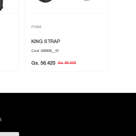
PUMA
KING STRAP
Cod. 030935__01
Gs. 56.420
Gs. 80.600
.