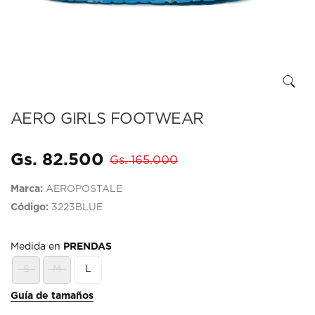
AERO GIRLS FOOTWEAR
Gs. 82.500
Gs. 165.000
Marca:
AEROPOSTALE
Código:
3223BLUE
Medida en
PRENDAS
S
M
L
Guía de tamaños