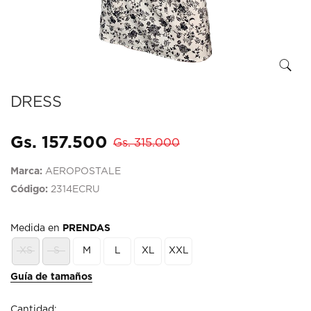
DRESS
Gs. 157.500
Gs. 315.000
Marca:
AEROPOSTALE
Código:
2314ECRU
Medida en
PRENDAS
XS
S
M
L
XL
XXL
Guía de tamaños
Cantidad: