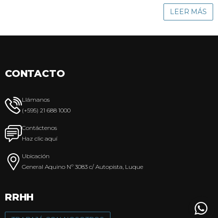
LEER MÁS
CONTACTO
Llámanos
(+595) 21 688 1000
Contáctenos
Haz clic aquí
Ubicación
General Aquino Nº 3083 c/ Autopista, Luque
RRHH