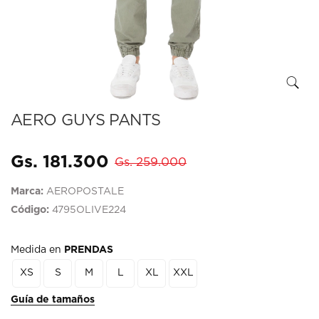
AERO GUYS PANTS
Gs. 181.300
Gs. 259.000
Marca:
AEROPOSTALE
Código:
4795OLIVE224
Medida en
PRENDAS
XS
S
M
L
XL
XXL
Guía de tamaños