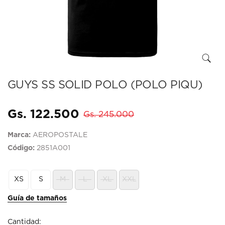
GUYS SS SOLID POLO (POLO PIQU)
Gs. 122.500
Gs. 245.000
Marca:
AEROPOSTALE
Código:
2851A001
XS
S
M
L
XL
XXL
Guía de tamaños
Cantidad: